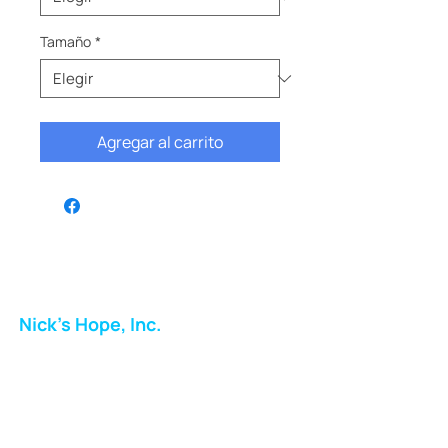
Tamaño
*
Agregar al carrito
Nick's Hope, Inc.
Milton Shopping Plaza
5716 Berkshire Valley Rd
Oakridge, NJ
Correo: