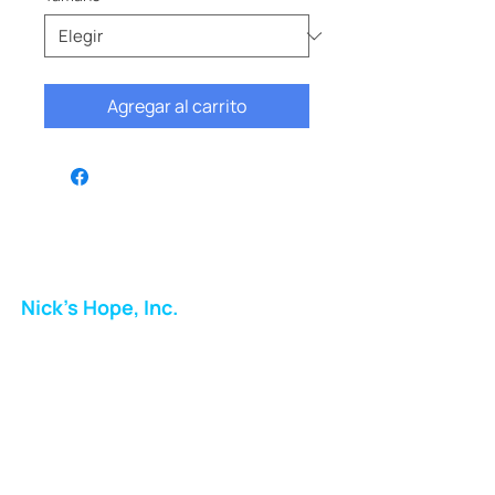
Agregar al carrito
Nick's Hope, Inc.
Milton Shopping Plaza
5716 Berkshire Valley Rd
Oakridge, NJ
Correo:
info.nickshope@gmail.com
Teléfono: