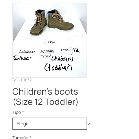
SKU: F 1032
Children’s boots
(Size 12 Toddler)
Tipo
*
Tamaño
*