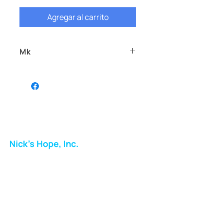
Agregar al carrito
Mk
Mk
Nick's Hope, Inc.
Milton Shopping Plaza
5716 Berkshire Valley Rd
Oakridge, NJ
Correo:
info.nickshope@gmail.com