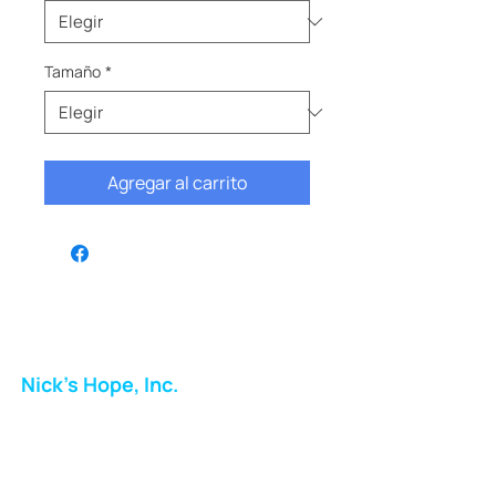
Tamaño
*
Agregar al carrito
Nick's Hope, Inc.
Milton Shopping Plaza
5716 Berkshire Valley Rd
Oakridge, NJ