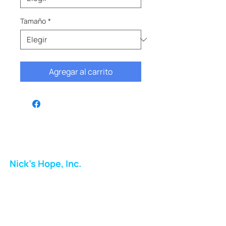
Tamaño
*
Agregar al carrito
Nick's Hope, Inc.
Milton Shopping Plaza
5716 Berkshire Valley Rd
Oakridge, NJ
Correo: