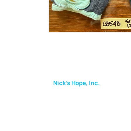
Nick's Hope, Inc.
Milton Shopping Plaza
5716 Berkshire Valley Rd
Oakridge, NJ
Correo:
info.nickshope@gmail.com