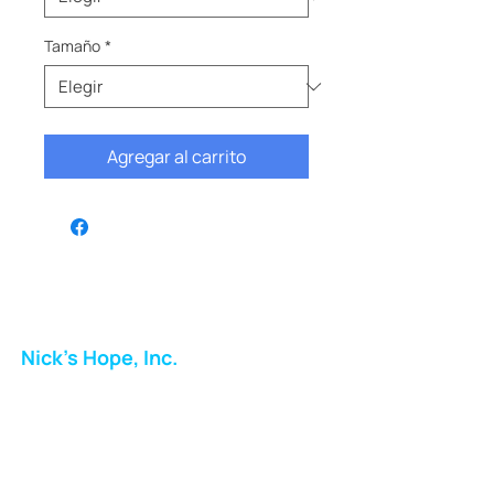
Tamaño
*
Agregar al carrito
Nick's Hope, Inc.
Milton Shopping Plaza
5716 Berkshire Valley Rd
Oakridge, NJ
Correo: