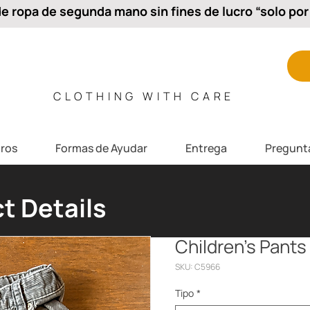
 ropa de segunda mano sin fines de lucro “solo por 
CLOTHING WITH CARE
ros
Formas de Ayudar
Entrega
Pregunt
t Details
Children's Pants
SKU: C5966
Tipo
*