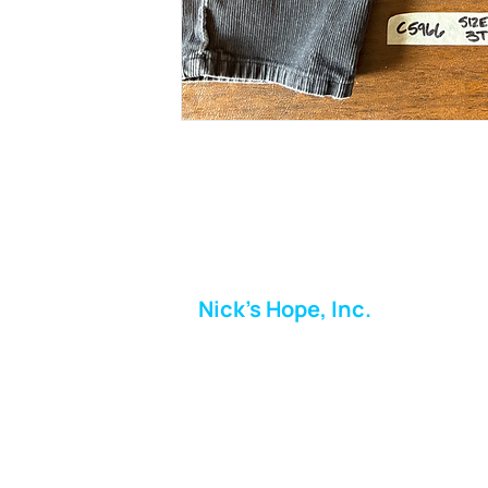
Nick's Hope, Inc.
Milton Shopping Plaza
5716 Berkshire Valley Rd
Oakridge, NJ
Correo:
info.nickshope@gmail.com