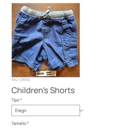
SKU: C8550
Children’s Shorts
Tipo
*
Tamaño
*