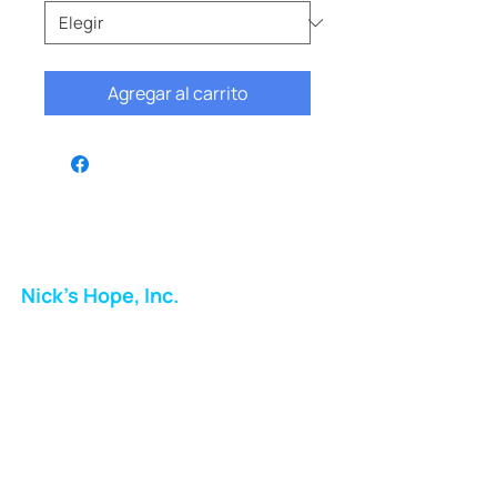
Agregar al carrito
Nick's Hope, Inc.
Milton Shopping Plaza
5716 Berkshire Valley Rd
Oakridge, NJ
Correo:
info.nickshope@gmail.com
Teléfono: