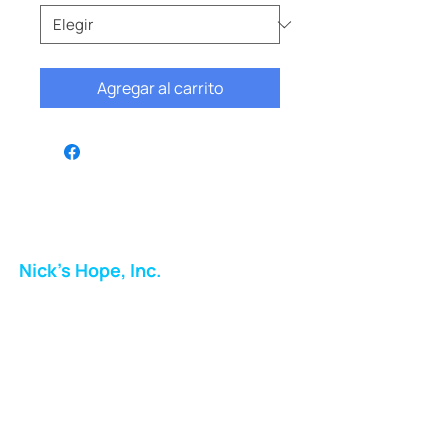
Agregar al carrito
Nick's Hope, Inc.
Milton Shopping Plaza
5716 Berkshire Valley Rd
Oakridge, NJ
Correo:
info.nickshope@gmail.com
Teléfono: