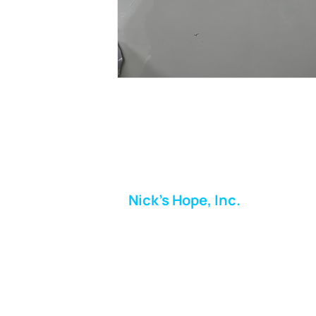
Nick's Hope, Inc.
Milton Shopping Plaza
5716 Berkshire Valley Rd
Oakridge, NJ
Correo:
info.nickshope@gmail.com