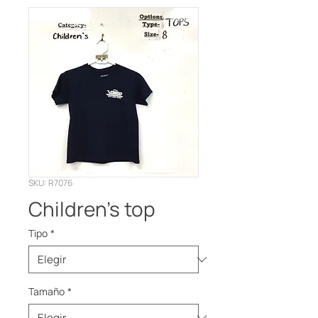
SKU: R7076
Children’s top
Tipo
*
Tamaño
*