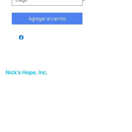
Agregar al carrito
Nick's Hope, Inc.
Milton Shopping Plaza
5716 Berkshire Valley Rd
Oakridge, NJ
Correo:
info.nickshope@gmail.com
Teléfono:
973-798-9217