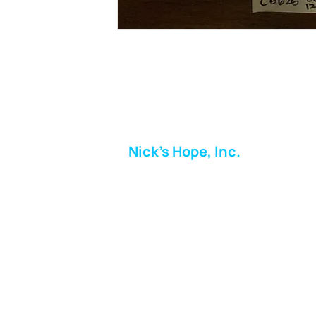
Nick's Hope, Inc.
Milton Shopping Plaza
5716 Berkshire Valley Rd
Oakridge, NJ
Correo:
info.nickshope@gmail.com
Teléfono:
973-798-9217