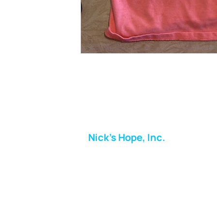
Nick's Hope, Inc.
Milton Shopping Plaza
5716 Berkshire Valley Rd
Oakridge, NJ
Correo:
info.nickshope@gmail.com