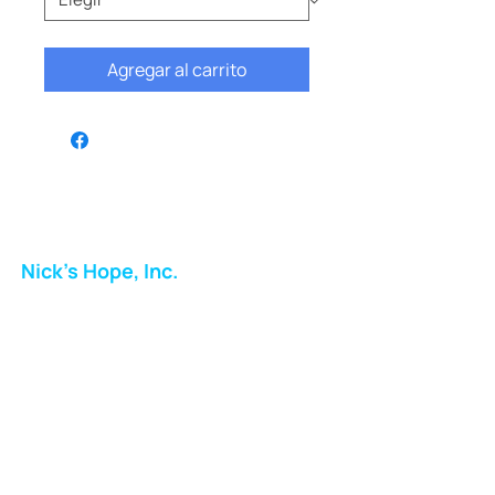
Agregar al carrito
Nick's Hope, Inc.
Milton Shopping Plaza
5716 Berkshire Valley Rd
Oakridge, NJ
Correo:
info.nickshope@gmail.com
Teléfono:
973-798-9217