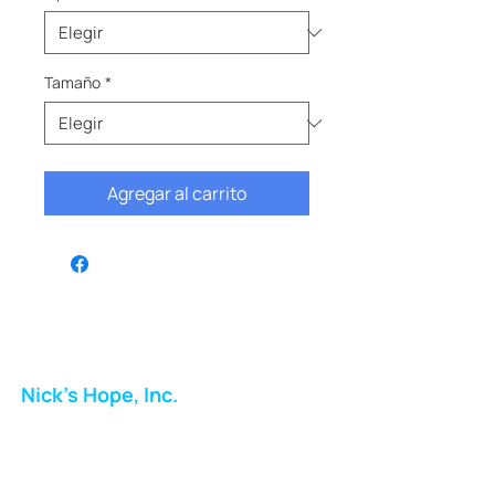
Tamaño
*
Agregar al carrito
Nick's Hope, Inc.
Milton Shopping Plaza
5716 Berkshire Valley Rd
Oakridge, NJ