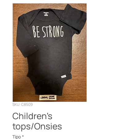
SKU: C8509
Children’s
tops/Onsies
Tipo
*