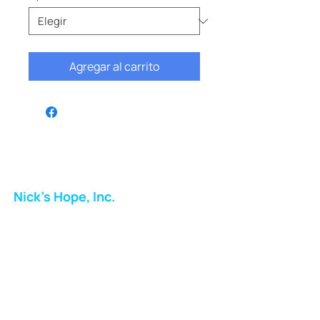
Agregar al carrito
Nick's Hope, Inc.
Milton Shopping Plaza
5716 Berkshire Valley Rd
Oakridge, NJ
Correo:
info.nickshope@gmail.com
Teléfono: