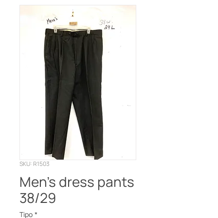
SKU: R1503
Men’s dress pants
38/29
Tipo
*