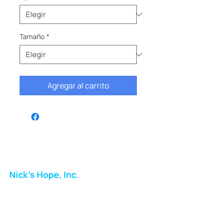
Tamaño
*
Agregar al carrito
Nick's Hope, Inc.
Milton Shopping Plaza
5716 Berkshire Valley Rd
Oakridge, NJ