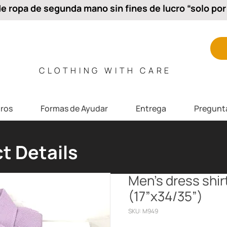
 ropa de segunda mano sin fines de lucro “solo por 
CLOTHING WITH CARE
ros
Formas de Ayudar
Entrega
Pregunt
t Details
Men’s dress shirt
(17”x34/35”)
SKU: M949