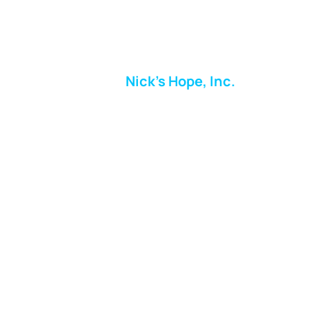
Nick's Hope, Inc.
Milton Shopping Plaza
5716 Berkshire Valley Rd
Oakridge, NJ
Correo:
info.nickshope@gmail.com
Teléfono:
973-798-9217
Fundraising Boutique Thrift Store
Phone:
973-409-4166