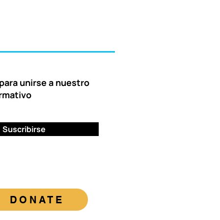
para unirse a nuestro
ormativo
Suscribirse
DONATE