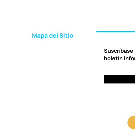
Mapa del Sitio
Inicio
Suscríbase 
Acerca de Nosotros
boletín inf
Formas de Ayudar
Entrega
Preguntas Frecuentes
Contáctenos
Portal para Clientes