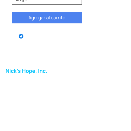
Agregar al carrito
Nick's Hope, Inc.
Milton Shopping Plaza
5716 Berkshire Valley Rd
Oakridge, NJ
Correo:
info.nickshope@gmail.com
Teléfono:
973-798-9217