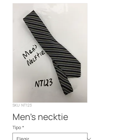
SKU: NT123
Men’s necktie
Tipo
*