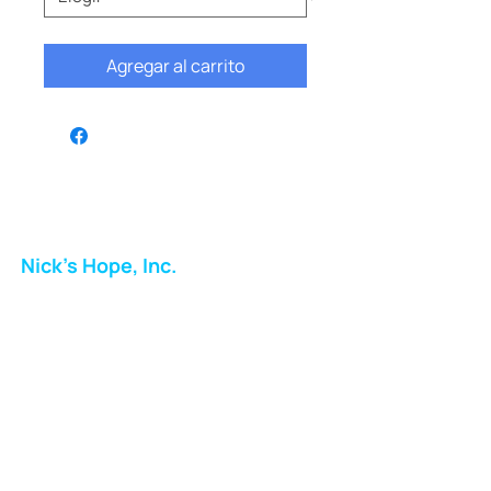
Agregar al carrito
Nick's Hope, Inc.
Milton Shopping Plaza
5716 Berkshire Valley Rd
Oakridge, NJ
Correo:
info.nickshope@gmail.com
Teléfono:
973-798-9217