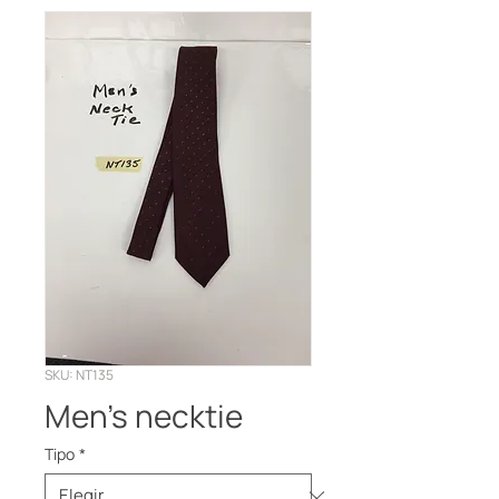
SKU: NT135
Men’s necktie
Tipo
*