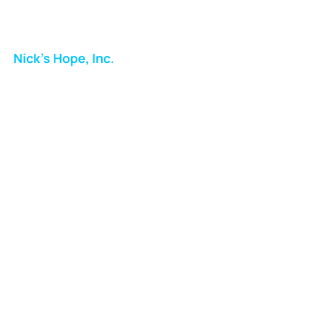
Nick's Hope, Inc.
Milton Shopping Plaza
5716 Berkshire Valley Rd
Oakridge, NJ
Correo:
info.nickshope@gmail.com
Teléfono:
973-798-9217
Fundraising Boutique Thrift Store
Phone:
973-409-4166
Suscríbase para unirse a
nuestro boletín informativo
Suscribirse