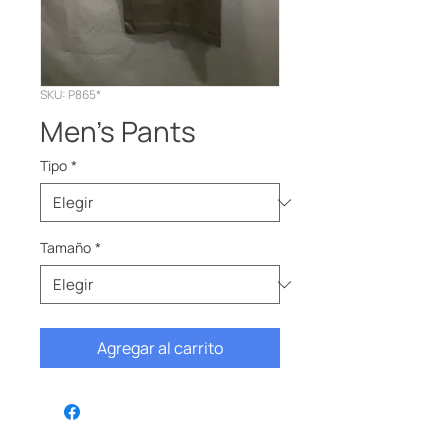
SKU: P865*
Men’s Pants
Tipo
*
Tamaño
*
Agregar al carrito