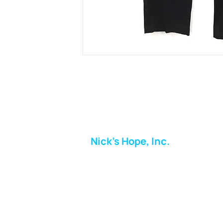
Nick's Hope, Inc.
Milton Shopping Plaza
5716 Berkshire Valley Rd
Oakridge, NJ
Correo:
info.nickshope@gmail.com