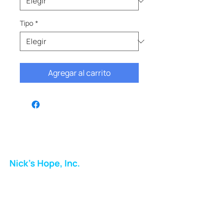
Tipo
*
Agregar al carrito
Nick's Hope, Inc.
Milton Shopping Plaza
5716 Berkshire Valley Rd
Oakridge, NJ
Correo: