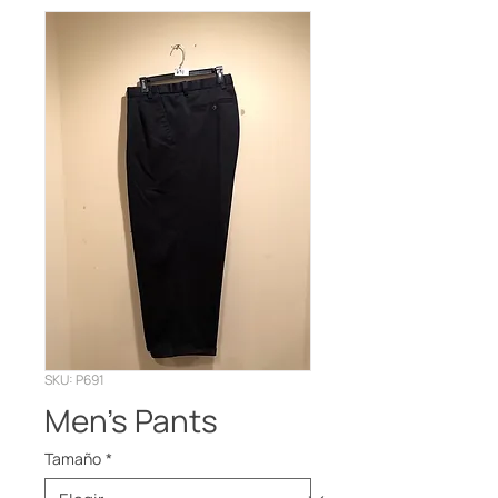
SKU: P691
Men’s Pants
Tamaño
*