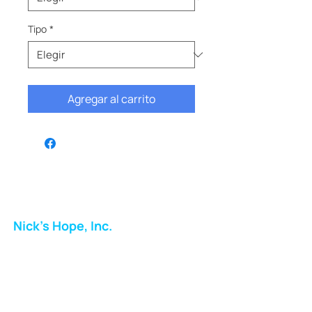
Tipo
*
Agregar al carrito
Nick's Hope, Inc.
Milton Shopping Plaza
5716 Berkshire Valley Rd
Oakridge, NJ
Correo: