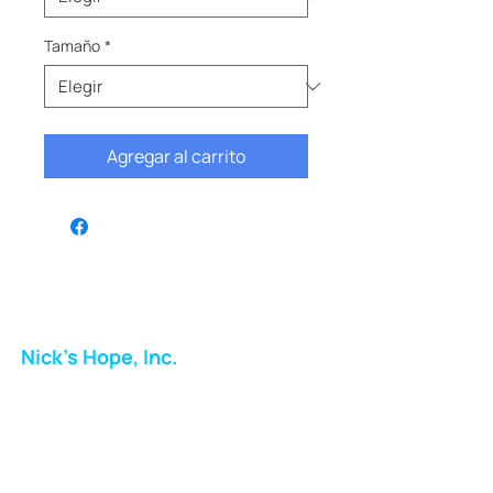
Tamaño
*
Agregar al carrito
Nick's Hope, Inc.
Milton Shopping Plaza
5716 Berkshire Valley Rd
Oakridge, NJ
Correo: