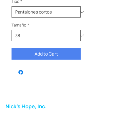
Tipo
*
Tamaño
*
Add to Cart
Nick's Hope, Inc.
Milton Shopping Plaza
5716 Berkshire Valley Rd
Oakridge, NJ