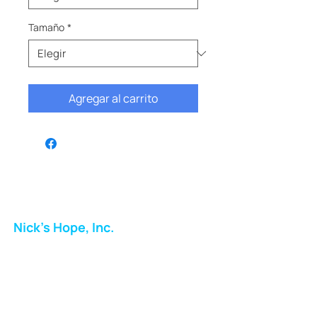
Tamaño
*
Agregar al carrito
Nick's Hope, Inc.
Milton Shopping Plaza
5716 Berkshire Valley Rd
Oakridge, NJ
Correo: