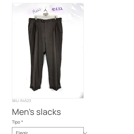
SKU: R4523
Men’s slacks
Tipo
*