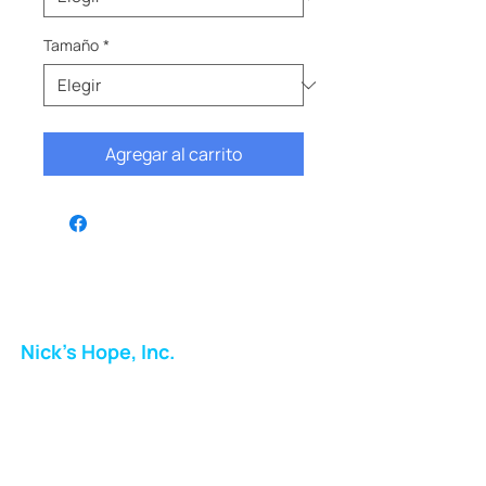
Tamaño
*
Agregar al carrito
Nick's Hope, Inc.
Milton Shopping Plaza
5716 Berkshire Valley Rd
Oakridge, NJ
Correo: