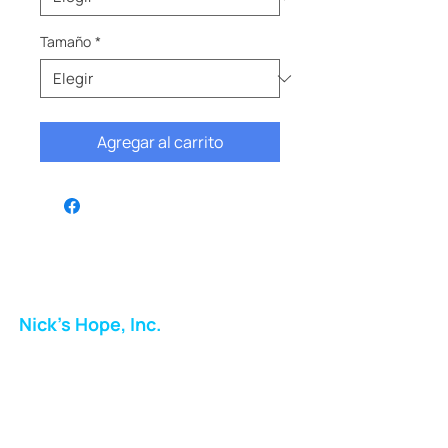
Tamaño
*
Agregar al carrito
Nick's Hope, Inc.
Milton Shopping Plaza
5716 Berkshire Valley Rd
Oakridge, NJ
Correo: