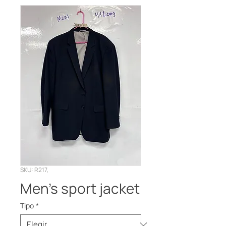
SKU: R217,
Men’s sport jacket
Tipo
*