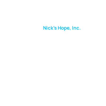
Nick's Hope, Inc.
Milton Shopping Plaza
5716 Berkshire Valley Rd
Oakridge, NJ
Correo:
info.nickshope@gmail.com
Teléfono:
973-798-9217
Fundraising Boutique Thrift Store
Phone:
973-409-4166