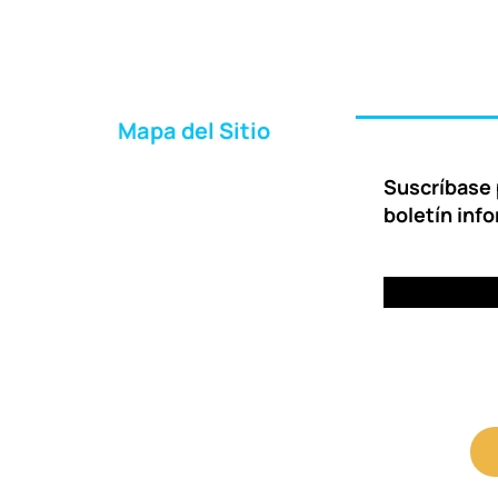
Mapa del Sitio
Inicio
Suscríbase 
Acerca de Nosotros
boletín inf
Formas de Ayudar
Entrega
Preguntas Frecuentes
Contáctenos
Portal para Clientes