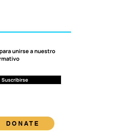
para unirse a nuestro
ormativo
Suscribirse
DONATE