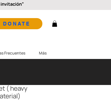
invitación”
DONATE
as Frecuentes
Más
et ( heavy
aterial)