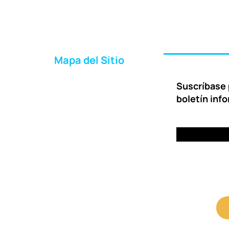
Mapa del Sitio
Inicio
Suscríbase 
Acerca de Nosotros
boletín inf
Formas de Ayudar
Entrega
Preguntas Frecuentes
Contáctenos
Portal para Clientes