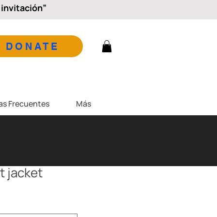
invitación”
DONATE
as Frecuentes
Más
t jacket