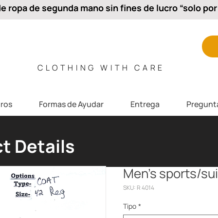
 ropa de segunda mano sin fines de lucro “solo por 
CLOTHING WITH CARE
ros
Formas de Ayudar
Entrega
Pregunt
t Details
Men’s sports/sui
SKU: R 4014
Tipo
*