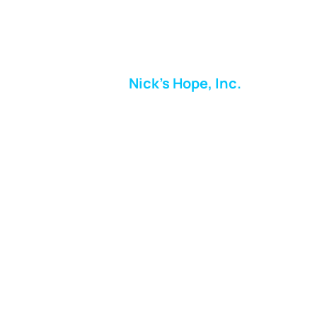
Nick's Hope, Inc.
Milton Shopping Plaza
5716 Berkshire Valley Rd
Oakridge, NJ
Correo:
info.nickshope@gmail.com
Teléfono:
973-798-9217
Fundraising Boutique Thrift Store
Phone:
973-409-4166