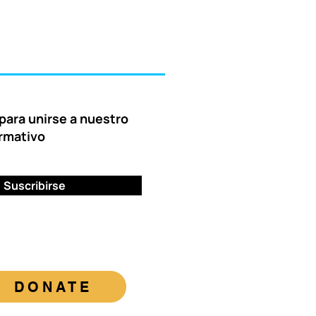
para unirse a nuestro
ormativo
Suscribirse
DONATE