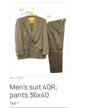
SKU: R255
Men’s suit 40R;
pants 36x40
Tipo
*