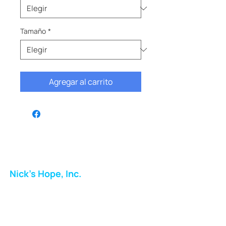
Tamaño
*
Agregar al carrito
Nick's Hope, Inc.
Milton Shopping Plaza
5716 Berkshire Valley Rd
Oakridge, NJ