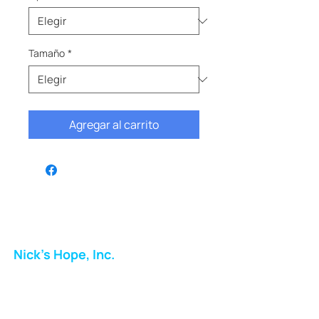
Tamaño
*
Agregar al carrito
Nick's Hope, Inc.
Milton Shopping Plaza
5716 Berkshire Valley Rd
Oakridge, NJ