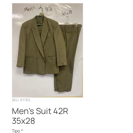
SKU: R1763..
Men's Suit 42R
35x28
Tipo
*