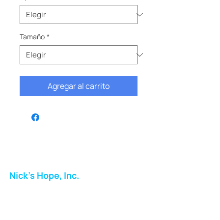
Tamaño
*
Agregar al carrito
Nick's Hope, Inc.
Milton Shopping Plaza
5716 Berkshire Valley Rd
Oakridge, NJ