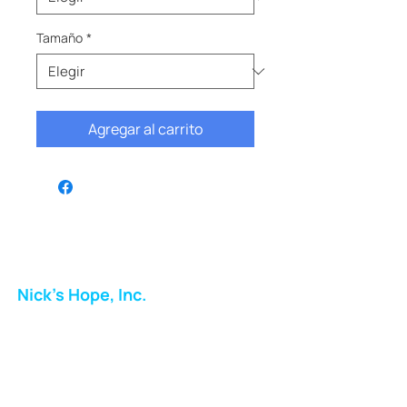
Tamaño
*
Agregar al carrito
Nick's Hope, Inc.
Milton Shopping Plaza
5716 Berkshire Valley Rd
Oakridge, NJ
Correo: