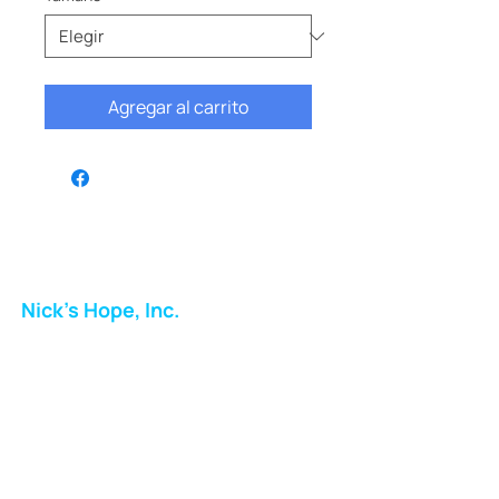
Agregar al carrito
Nick's Hope, Inc.
Milton Shopping Plaza
5716 Berkshire Valley Rd
Oakridge, NJ
Correo:
info.nickshope@gmail.com
Teléfono: