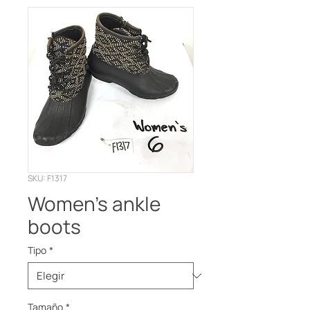
SKU: F1317
Women’s ankle
boots
Tipo
*
Tamaño
*