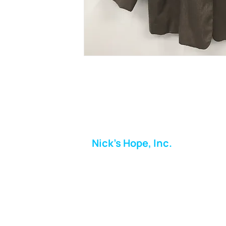
Nick's Hope, Inc.
Milton Shopping Plaza
5716 Berkshire Valley Rd
Oakridge, NJ
Correo:
info.nickshope@gmail.com