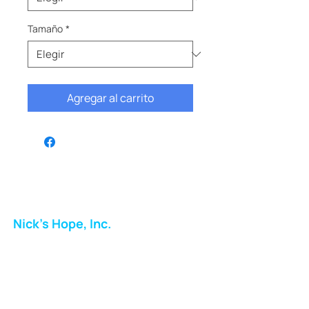
Tamaño
*
Agregar al carrito
Nick's Hope, Inc.
Milton Shopping Plaza
5716 Berkshire Valley Rd
Oakridge, NJ
Correo: