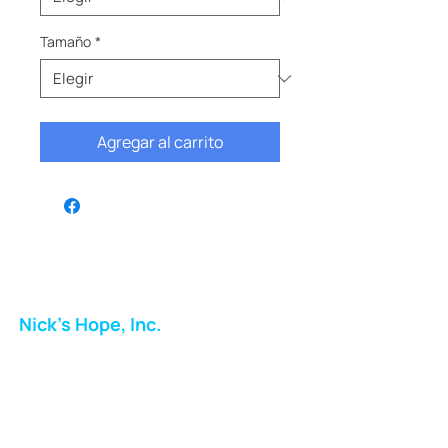
Tamaño
*
Agregar al carrito
Nick's Hope, Inc.
Milton Shopping Plaza
5716 Berkshire Valley Rd
Oakridge, NJ
Correo: