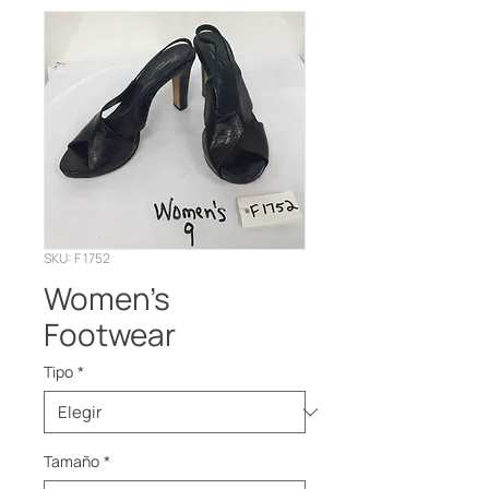
SKU: F 1752
Women’s
Footwear
Tipo
*
Tamaño
*