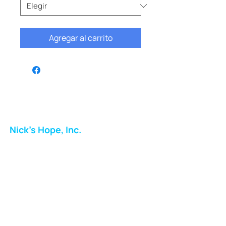
Agregar al carrito
Nick's Hope, Inc.
Milton Shopping Plaza
5716 Berkshire Valley Rd
Oakridge, NJ
Correo:
info.nickshope@gmail.com
Teléfono:
973-798-9217