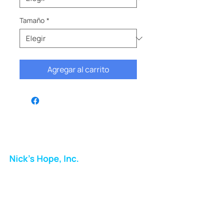
Tamaño
*
Agregar al carrito
Nick's Hope, Inc.
Milton Shopping Plaza
5716 Berkshire Valley Rd
Oakridge, NJ
Correo: