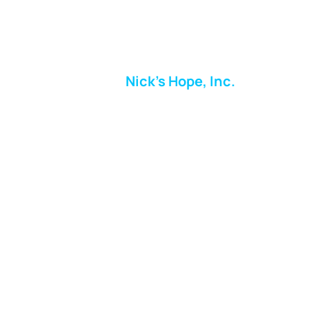
Nick's Hope, Inc.
Milton Shopping Plaza
5716 Berkshire Valley Rd
Oakridge, NJ
Correo:
info.nickshope@gmail.com
Teléfono:
973-798-9217
Fundraising Boutique Thrift Store
Phone:
973-409-4166