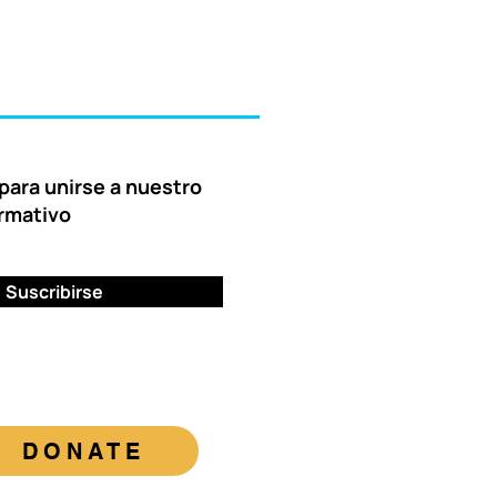
para unirse a nuestro
ormativo
Suscribirse
DONATE