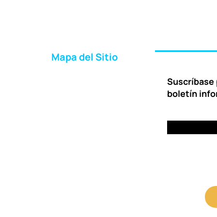
Mapa del Sitio
Inicio
Suscríbase 
Acerca de Nosotros
boletín inf
Formas de Ayudar
Entrega
Preguntas Frecuentes
Contáctenos
Portal para Clientes