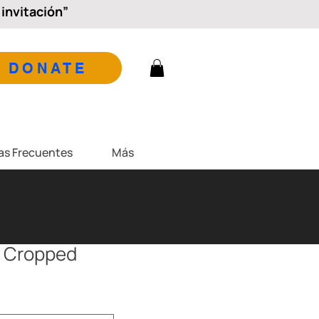
invitación”
DONATE
as Frecuentes
Más
- Cropped