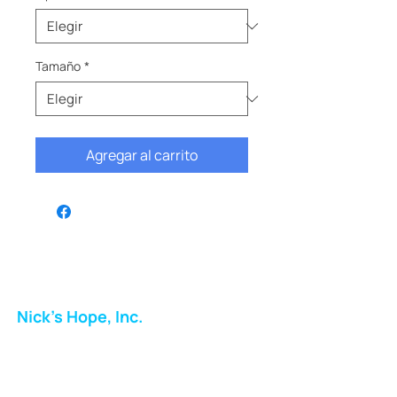
Tamaño
*
Agregar al carrito
Nick's Hope, Inc.
Milton Shopping Plaza
5716 Berkshire Valley Rd
Oakridge, NJ