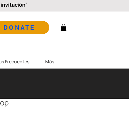
invitación”
DONATE
as Frecuentes
Más
top