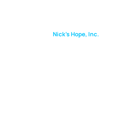
Nick's Hope, Inc.
Milton Shopping Plaza
5716 Berkshire Valley Rd
Oakridge, NJ
Correo:
info.nickshope@gmail.com
Teléfono:
973-798-9217
Fundraising Boutique Thrift Store
Phone:
973-409-4166