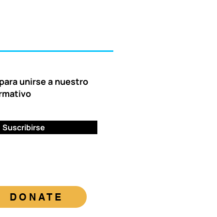
para unirse a nuestro
ormativo
Suscribirse
DONATE