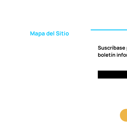
Mapa del Sitio
Inicio
Suscríbase 
Acerca de Nosotros
boletín inf
Formas de Ayudar
Entrega
Preguntas Frecuentes
Contáctenos
Portal para Clientes