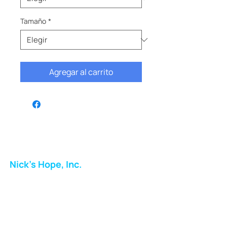
Tamaño
*
Agregar al carrito
Nick's Hope, Inc.
Milton Shopping Plaza
5716 Berkshire Valley Rd
Oakridge, NJ
Correo: