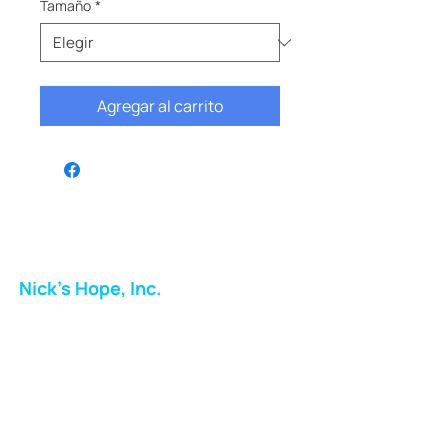
Tamaño
*
Agregar al carrito
Nick's Hope, Inc.
Milton Shopping Plaza
5716 Berkshire Valley Rd
Oakridge, NJ
Correo:
info.nickshope@gmail.com