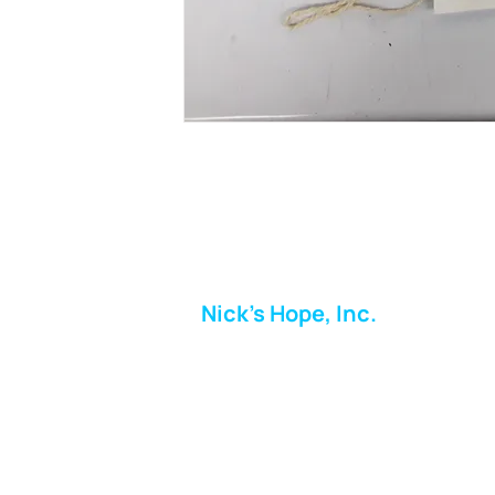
Nick's Hope, Inc.
Milton Shopping Plaza
5716 Berkshire Valley Rd
Oakridge, NJ
Correo:
info.nickshope@gmail.com