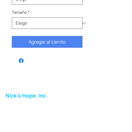
Tamaño
*
Agregar al carrito
Nick's Hope, Inc.
Milton Shopping Plaza
5716 Berkshire Valley Rd
Oakridge, NJ
Correo: