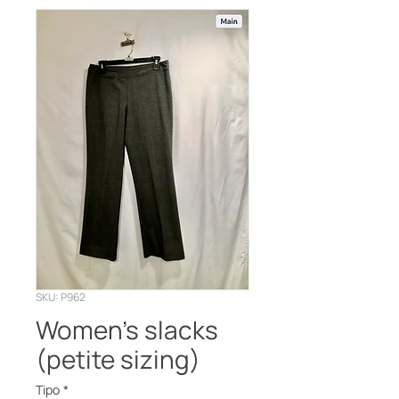
SKU: P962
Women’s slacks
(petite sizing)
Tipo
*