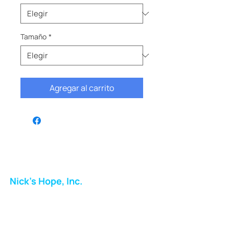
Tamaño
*
Agregar al carrito
Nick's Hope, Inc.
Milton Shopping Plaza
5716 Berkshire Valley Rd
Oakridge, NJ